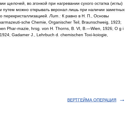
вии
щелочей
,
во
.
згонкой
при
нагревании
сухого
остатка
(
иглы
)
м
путем
можно
открывать
веронал
лишь
при
наличии
заметных
го
перекристаллизацией
.
Лит
.
:
К
равно
в
Н
.
П
.,
Основы
harmazeuti
-
sche
Chemie
,
Organischer
Teil
,
Braunschweig
,
1923
;
hen
Phar
-
mazie
,
hrsg
.
von
H
.
Thorns
,
B
.
VI
,
B
.—
Wien
,
1926
;
О
g
i
1924
;
Gadamer
J
.,
Lehrbuch
d
.
chemischen
Toxi
-
koiogie
,
ВЕРТГЕЙМА ОПЕРАЦИЯ