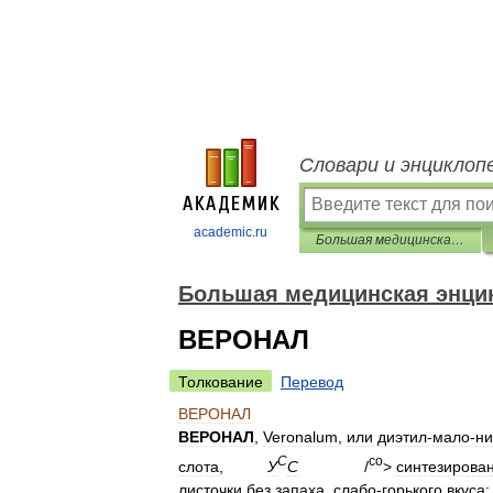
Словари и энциклоп
academic.ru
Большая медицинская энциклопедия
Большая медицинская энци
ВЕРОНАЛ
Толкование
Перевод
ВЕРОНАЛ
ВЕРОНАЛ
,
Veronalum
,
или
диэтил
-
мало
-
ни
С
со
слота
,
У
С
/
>
синтезирова
листочки
без
запаха
,
слабо
-
горького
вкуса