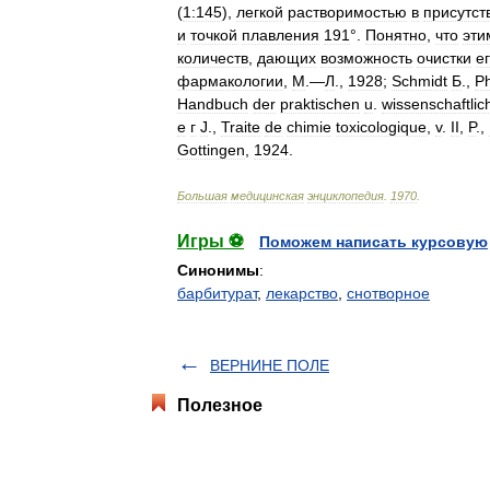
(
1:145
),
легкой
растворимостью
в
присутст
и
точкой
плавления
191
°.
Понятно
,
что
эти
количеств
,
дающих
возможность
очистки
е
фармакологии
,
М
.—
Л
.,
1928
;
Schmidt
Б
.,
P
Handbuch
der
praktischen
u
.
wissenschaftlic
e
г
J
.,
Traite
de
chimie
toxicologique
,
v
.
II
,
P
.,
Gottingen
,
1924
.
Большая
медицинская
энциклопедия
.
1970
.
Игры ⚽
Поможем написать курсовую
Синонимы
:
барбитурат
,
лекарство
,
снотворное
ВЕРНИНЕ ПОЛЕ
Полезное