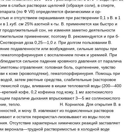
орим
в
слабых
растворах
щелочей
(
образуя
соли
),
в
спирте
,
епарата
(
по
Ф
VII
)
определяется
физическими
и
ор
-
стью
и
отсутствием
окрашивания
при
растворении
0
,
1
з
В
.
в
1
и
в
1
куб
.
см
25
%
азотной
к
-
ты
.
В
.
применяется
как
быстро
и
т
продолжительный
сон
,
не
изменяя
заметно
деятельности
лжительном
применении
;
поэтому
В
.
рекомендуется
и
при
б
-
Снотворная
доза
0
,
25
—
1
,
0
г
.
При
долгом
пользовании
В
.
ояние
подавленности
или
возбуждения
,
сильные
запоры
при
гематопорфиринурия
с
воспалением
почек
и
уремией
.
При
аблюдается
сильное
падение
кровяного
давления
от
паралича
Симптомы
отравления:
головная
боль
,
оцепенение
,
чувство
ови
к
коже
(
кровоподтеки
),
гематопорфиринурия
.
Помощь
при
водой
,
затем
рвотные
средства
,
слабительные
(
касторовое
глекислой
соды
,
вливание
в
кишки
тепловатой
воды
(
200
—
400
—
крепкий
кофе
,
0
,
2
кофеина
под
кожу
,
1
мг
азотнокислого
ющем
параличе
дыхания
впрыскивают
3
—
5
мг
солянокислого
ние
,
тепло
.
Н
.
Корнилов
.
Для
открытия
В
.
в
енностей
,
и
мочу
.
В
.
извлекают
из
подкисленных
растворов
ивают
и
остаток
перекристал
-
лизовывают
из
воды
после
ания
.
Отсутствие
характерных
химических
реакций
заставляет
ми
веронала
—
трудной
растворимостью
в
холодной
воде