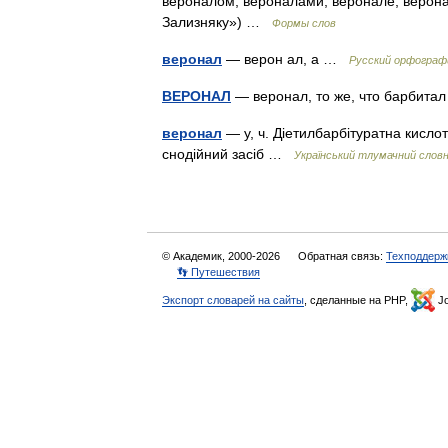
вероналом, вероналами, веронале, верона
Зализняку») …
Формы слов
веронал
— верон ал, а …
Русский орфограф
ВЕРОНАЛ
— веронал, то же, что барбит
веронал
— у, ч. Діетилбарбітуратна кисло
снодійний засіб …
Український тлумачний слов
© Академик, 2000-2026
Обратная связь:
Техподдерж
👣 Путешествия
Экспорт словарей на сайты
, сделанные на PHP,
Jo