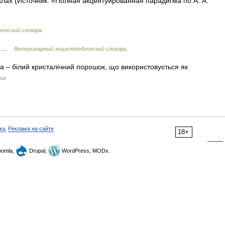
лах (Источник: «Полная акцентуированная парадигма по А. А.
ический словарь
ал …
Ветеринарный энциклопедический словарь
та – білий кристалічний порошок, що використовується як
ник
ка
,
Реклама на сайте
18+
omla,
Drupal,
WordPress, MODx.