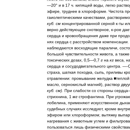
—
20
°
и
в
17
ч
.
кипящей
воды
,
легко
раств
эфире
,
труднее
в
хлороформе
.
Чистота
пр
гаиолептическими
качествами
,
растворимо
куб
.
см
концентрированной
серной
к
-
ты
ил
верно
действующее
снотворное
,
к
-
рое
дае
сердца
и
кровообращения
даже
при
продо
нях
сердца
с
расстройством
компенсации
.
наблюдаются
восходящие
параличи
,
сост
большой
чувствительности
живота
,
а
также
токсических
дозах
,
0
,
5
—
0
,
7
г
на
кг
веса
,
н
сердца
и
сосудодвигательного
центра
. —-
страха
,
шаткая
походка
,
сыпь
,
приливы
кр
отравлении:
промывание
желудка
■теплой
масло
,
сернокислый
магний
),
раствор
двуу
куб
.
см
).
При
слабости
со
стороны
сердца
стрихнина
,
1
мг
строфантина
.
При
угрожа
лобелина
,
применяют
искусственное
дыха
судебных
случаях
исследуют
,
кроме
внутр
эфиром
или
хлороформом
;
вытяжку
выпар
нагревания
с
животным
углем
и
фильтров
пользоваться
лишь
физическими
свойства