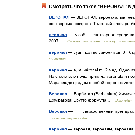
Смотреть что такое "ВЕРОНАЛ" в д
ВЕРОНАЛ
— ВЕРОНАЛ, веронала, мн. нет, 
снотворных лекарств. Толковый словарь У
веронал
— [< соб.] – снотворное средств
2007 …
Словарь иностранных слов русского язык
веронал
— сущ., кол во синонимов: 3 • ба
синонимов
веронал
— а, м. véronal m. ? мед. Одно и
Не спала всю ночь, приняла veronale и поз
Мара кладет рядом с собой порошок vero
Веронал
— Барбитал (Barbitalum) Химическ
Ethylbarbital Брутто формула …
Википедия
Веронал
— лекарственный препарат, то
советская энциклопедия
веронал
— веронал, вероналы, веронала, 