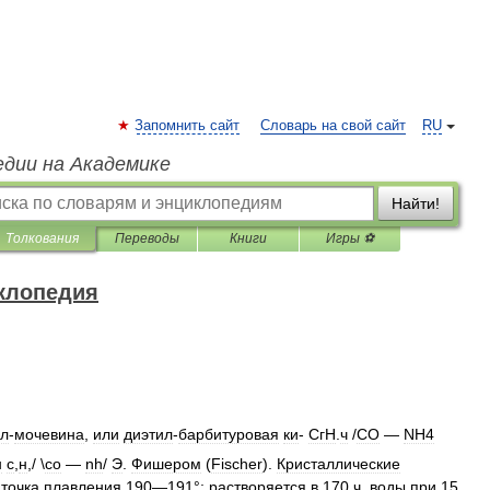
Запомнить сайт
Словарь на свой сайт
RU
едии на Академике
Найти!
Толкования
Переводы
Книги
Игры ⚽
клопедия
л
-
мочевина
,
или
диэтил
-
барбитуровая
ки
-
СгН
.
ч
/
СО
—
NH4
н
с
,
н
,/ \
со
—
nh
/
Э
.
Фишером
(
Fischer
).
Кристаллические
;
точка
плавления
190
—
191
°;
растворяется
в
170
ч
.
воды
при
15