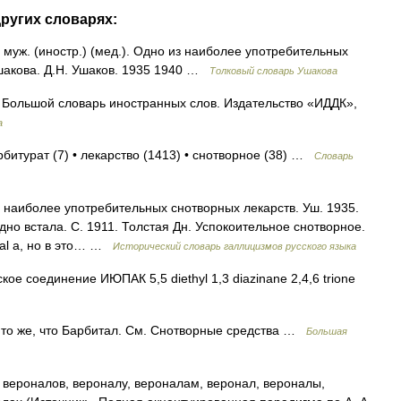
ругих словарях:
муж. (иностр.) (мед.). Одно из наиболее употребительных
шакова. Д.Н. Ушаков. 1935 1940 …
Толковый словарь Ушакова
о Большой словарь иностранных слов. Издательство «ИДДК»,
а
рбитурат (7) • лекарство (1413) • снотворное (38) …
Словарь
з наиболее употребительных снотворных лекарств. Уш. 1935.
дно встала. С. 1911. Толстая Дн. Успокоительное снотворное.
nal а, но в это… …
Исторический словарь галлицизмов русского языка
ое соединение ИЮПАК 5,5 diethyl 1,3 diazinane 2,4,6 trione
 же, что Барбитал. См. Снотворные средства …
Большая
вероналов, вероналу, вероналам, веронал, вероналы,